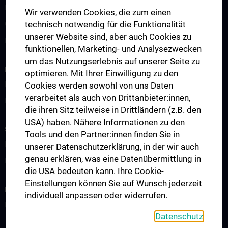
Normalpflegestation
Wir verwenden Cookies, die zum einen
technisch notwendig für die Funktionalität
OP-Bereich
unserer Website sind, aber auch Cookies zu
Kontakt
funktionellen, Marketing- und Analysezwecken
um das Nutzungserlebnis auf unserer Seite zu
INFORMATIONEN FÜR PATIENT:INNEN
optimieren. Mit Ihrer Einwilligung zu den
Mein Kind wird operiert
Cookies werden sowohl von uns Daten
verarbeitet als auch von Drittanbieter:innen,
Psychologische Vorbereitung
die ihren Sitz teilweise in Drittländern (z.B. den
USA) haben. Nähere Informationen zu den
STUDIUM, AUS- UND WEITERBILDUNG
Tools und den Partner:innen finden Sie in
Klinisch-Praktisches Jahr (KPJ)
unserer Datenschutzerklärung, in der wir auch
genau erklären, was eine Datenübermittlung in
Famulatur
die USA bedeuten kann. Ihre Cookie-
Einstellungen können Sie auf Wunsch jederzeit
FORSCHUNG
individuell anpassen oder widerrufen.
Publikationen 2021
Datenschutz